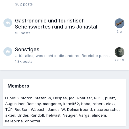
302
posts
Gastronomie und touristisch
Sehenswertes rund ums Jonastal
53
posts
Sonstiges
... für alles, was nicht in die anderen Bereiche passt.
1.3k
posts
Members
Lupe56
storch
Stefan.W
Hospes
joo
I-häuser
PEKE
puetz
Augustiner
Ramsay
manganer
kermit62
bobo
robert
elexx
TÜP
RedSun
Wabash
James_W
Dolmarfreund
naturbursche
axten
Under
Randolf
helwast
Neugier
Varga
almoehi
kallepirna
dhpoffel